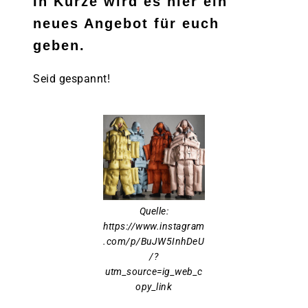
In Kürze wird es hier ein
neues Angebot für euch
geben.
Seid gespannt!
Quelle:
https://www.instagram
.com/p/BuJW5InhDeU
/?
utm_source=ig_web_c
opy_link