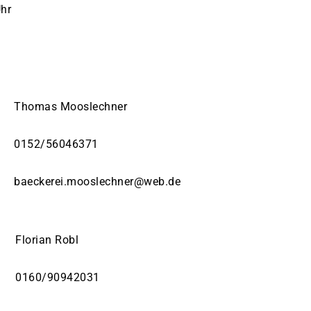
Uhr
Thomas Mooslechner
0152/56046371
baeckerei.mooslechner@web.de
Florian Robl
0160/90942031