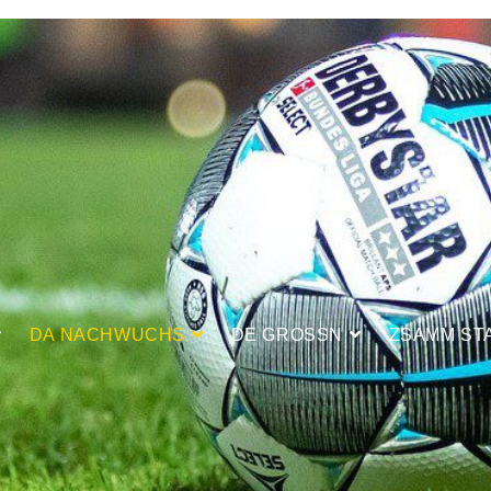
DA NACHWUCHS
DE GROSSN
ZSAMM ST